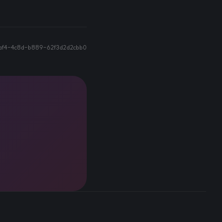
af4-4c8d-b889-62f3d2d2cbb0