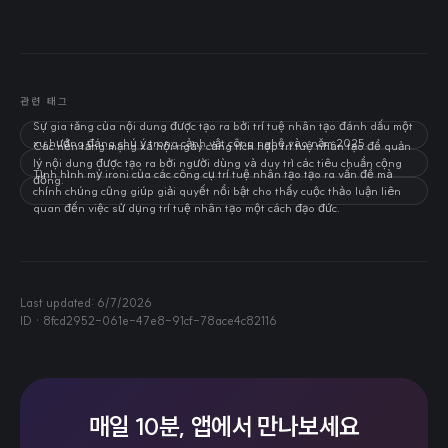
관련 태그
Sự gia tăng của nội dung được tạo ra bởi trí tuệ nhân tạo đánh dấu một
xu hướng đáng chú ý trong cảnh vật công nghệ vào năm 2025.
Các nền tảng mạng xã hội ngày càng tích hợp trí tuệ nhân tạo để quản
lý nội dung được tạo ra bởi người dùng và duy trì các tiêu chuẩn cộng
Tình hình mỷ ironi của các công cụ trí tuệ nhân tạo tạo ra vấn đề mà
đồng.
chính chúng cũng giúp giải quyết nổi bật cho thấy cuộc thảo luận liên
quan đến việc sử dụng trí tuệ nhân tạo một cách đạo đức.
Last updated:
6/7/2026
ID ·
8fcd2952-061e-47e8-91cf-78ace4c82116
매일 10분, 앱에서 만나보세요