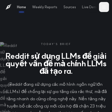
Home
Weekly Reports
Sources
Live Demo
Abo
TODAY'S BRIEF
Reddit sử dụng LLMs để giải
quyết vấn đề mà chính LLMs
đã tạo ra.
Reddit đang sử dụng các mô hình ngôn ngữ lớn
(LLMs) để chống lại sự gia tăng của rác thư, mà đã
tăng nhanh do cùng công nghệ này. Nền tảng này
tuyên bố các công cụ mới của họ đã chặn 23 triệu