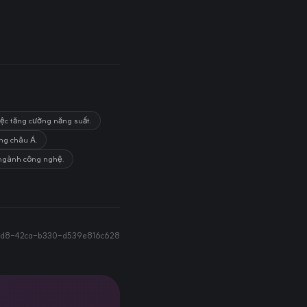
iệc tăng cường năng suất.
ờng châu Á.
g ngành công nghệ.
d8-42ca-b330-d539e816c628