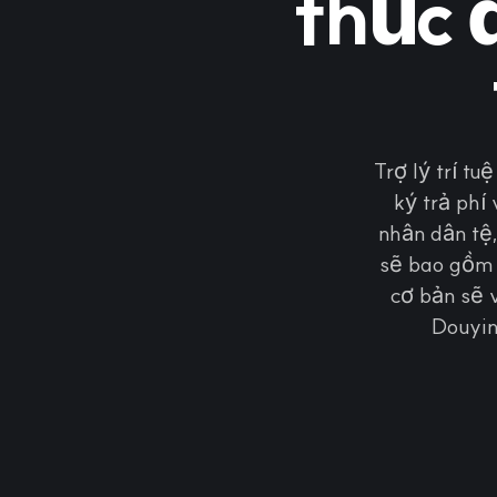
thúc 
Trợ lý trí t
ký trả phí
nhân dân tệ
sẽ bao gồm c
cơ bản sẽ 
Douyin