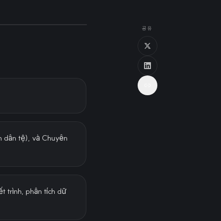
공유
n dân tệ), và Chuyên
t trình, phân tích dữ