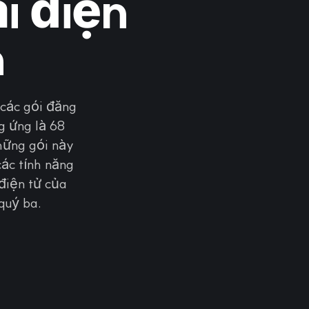
i điện
n
 các gói đăng
g ứng là 68
hững gói này
các tính năng
điện tử của
quý ba.