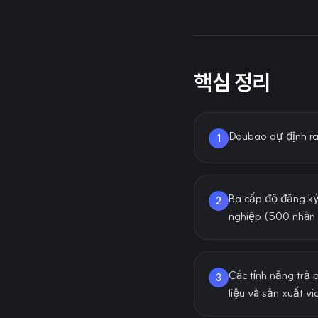
핵심 정리
Doubao dự định ra
1
Ba cấp độ đăng ký
2
nghiệp (500 nhân 
Các tính năng trả p
3
liệu và sản xuất vi