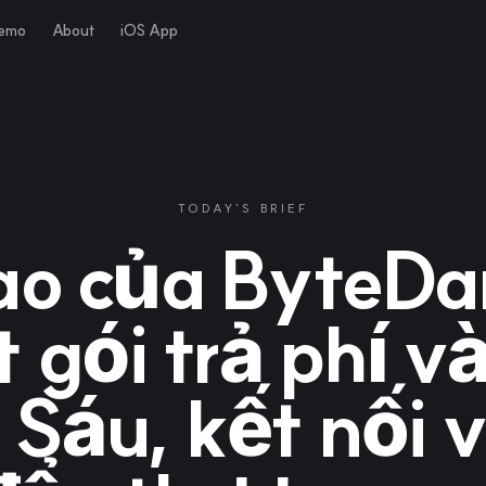
Demo
About
iOS App
TODAY'S BRIEF
o của ByteDa
 gói trả phí v
 Sáu, kết nối v