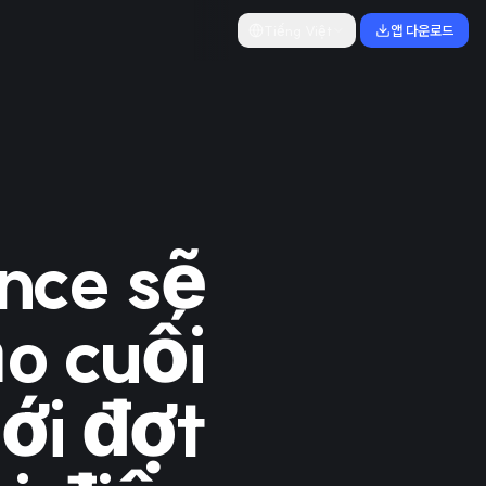
Tiếng Việt
앱 다운로드
nce sẽ
ào cuối
ới đợt