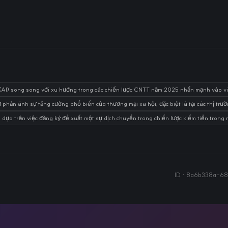
tuệ (AI) song song với xu hướng trong các chiến lược CNTT năm 2025 nhấn mạnh vào v
 phản ánh sự tăng cường phổ biến của thương mại xã hội, đặc biệt là tại các thị trư
ụ dựa trên việc đăng ký đề xuất một sự dịch chuyển trong chiến lược kiếm tiền tron
ID ·
8a6b338a-68