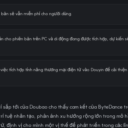
ơ bản sẽ vẫn miễn phí cho người dùng.
án cho phiên bản trên PC và di động đang được tích hợp, dự kiến 
iệc tích hợp tính năng thương mại điện tử vào Douyin để cải thiệ
hí sắp tới của Doubao cho thấy cam kết của ByteDance t
rí tuệ nhân tạo, phản ánh xu hướng rộng lớn trong mô h
ử, định vị cho mình một vị thế để phát triển trong các l