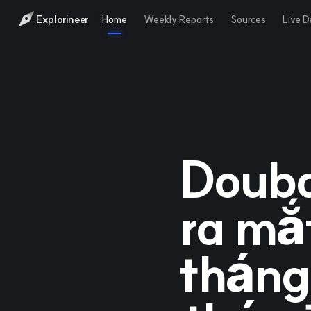
Explorineer
Home
Weekly Reports
Sources
Live 
Douba
ra mắt
tháng