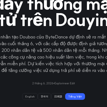
đẩy thương mạ
tử trên Douyi
uệ nhân tạo Doubao của ByteDance dự định sẽ ra mắt
 vào cuối tháng 6, với các cấp độ được định giá tươn
, 200 nhân dân tệ và 500 nhân dân tệ mỗi tháng. N
ác công cụ nâng cao hiệu suất làm việc, trong khi 
vẫn miễn phí. Dự kiến việc tích hợp với thương mại 
 để tăng cường việc sử dụng trả phí sẽ diễn ra vào 
2 tháng 6, 2026
Explorineer Edit
English
한국어
日本語
Tiếng Việt