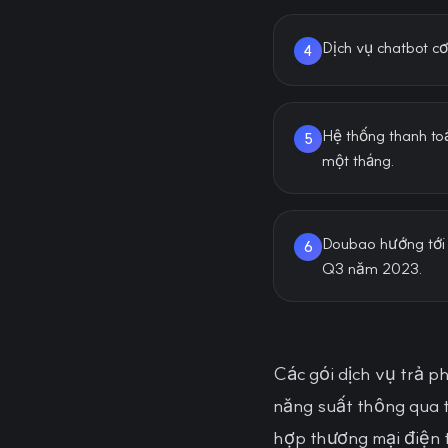
Dịch vụ chatbot c
4
Hệ thống thanh to
5
một tháng.
Doubao hướng tới v
6
Q3 năm 2023.
Các gói dịch vụ trả p
năng suất thông qua t
hợp thương mại điện t