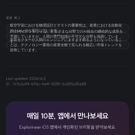
관련 태그
航空宇宙における物理設計とテストの重要性は、産業における自動化
のトレンドと並行しています。
2025年のITトレンドは、さまざまな分野でのAI統合の継続的な成長を
予測していますが、人間の専門知識が不可欠な分野も強調していま
宇宙セクターが人間のエンジニアにますます頼るようになっているこ
す。
とは、テクノロジー重視の産業全般で見られる幅広い市場トレンドを
反映しています。
Last updated:
2026/6/2
ID ·
7c9c2a94-b96c-4a4f-828f-3cd3f3a35a88
매일 10분, 앱에서 만나보세요
Explorineer iOS 앱에서 개인화된 브리핑을 받아보세요.