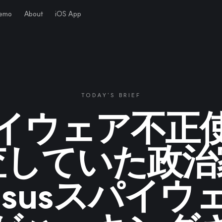
Demo
About
iOS App
TODAY'S BRIEF
イウェア不正
査していた政治
gasusスパイウ