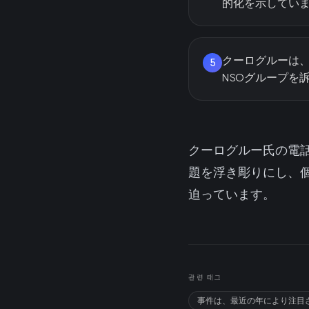
的化を示してい
クーログルーは
5
NSOグループを
クーログルー氏の電
題を浮き彫りにし、
迫っています。
관련 태그
事件は、最近の年により注目