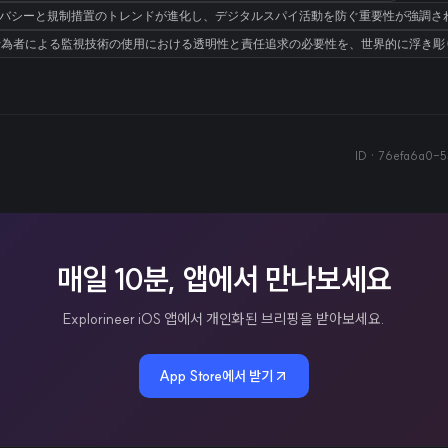
ライバシーと規制措置のトレンドが進化し、デジタルスパイ活動を防ぐ重要性が強調さ
、国家行為者による監視技術の使用における透明性と責任追求の必要性を、世界的に浮き
ID ·
76efa6a0-5
매일 10분, 앱에서 만나보세요
Explorineer iOS 앱에서 개인화된 브리핑을 받아보세요.
App Store에서 받기