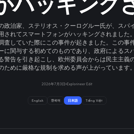
がハッキング
の政治家、ステリオス・クーログルー氏が、スパ
用されてスマートフォンがハッキングされました
調査していた際にこの事件が起きました。この事
ーに関与する初めてのものであり、政府によるス
る警告を引き起こし、欧州委員会からは民主主義
のために厳格な規制を求める声が上がっています
2026年7月3日
Explorineer Edit
English
한국어
日本語
Tiếng Việt