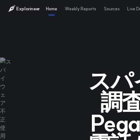
Explorineer
Home
Weekly Reports
Sources
Live 
スパ
調
Pe