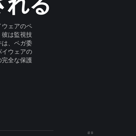
される
イウェアのペ
。彼は監視技
件は、ペガ委
パイウェアの
の完全な保護
。
공유