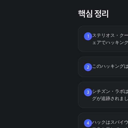
핵심 정리
ステリオス・クー
1
ェアでハッキン
このハッキング
2
シチズン・ラボは
3
グが追跡されま
ハックはスパイ
4