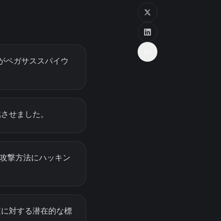
がペガサススパイウ
燃させました。
の攻撃方法にハッキン
査に対する潜在的な標