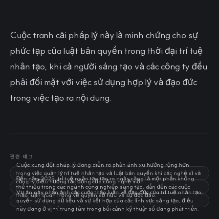
Cuộc tranh cãi pháp lý này là minh chứng cho sự
phức tạp của luật bản quyền trong thời đại trí tuệ
nhân tạo, khi cả người sáng tạo và các công ty đều
phải đối mặt với việc sử dụng hợp lý và đạo đức
trong việc tạo ra nội dung.
관련 태그
Cuộc xung đột pháp lý đang diễn ra phản ánh xu hướng rộng hơn
trong việc quản lý trí tuệ nhân tạo và luật bản quyền khi các nghệ sĩ và
Đến năm 2025, trí tuệ nhân tạo tạo ra ngày càng là một phần không
công ty điều hướng tác động của công nghệ mới.
thể thiếu trong các ngành công nghiệp sáng tạo, dẫn đến các cuộc
Vụ án này phản ánh các cuộc thảo luận về đạo đức của trí tuệ nhân tạo,
thảo luận quan trọng về quyền sở hữu và sự độc đáo.
quyền sử dụng dữ liệu và sự kết hợp của các lĩnh vực sáng tạo, điều
này đang ở vị trí trung tâm trong bối cảnh kỹ thuật số đang phát triển.