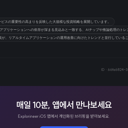
ウドサービスの重要性の高まりを反映した大規模な投資戦略を展開しています。
AIアプリケーションへの依存が深まる見込みと一致する、AIチップや推論処理のト
重視が、リアルタイムアプリケーションの運用改善に向けたトレンドと並行している
ID ·
66fa6824-3
매일 10분, 앱에서 만나보세요
Explorineer iOS 앱에서 개인화된 브리핑을 받아보세요.