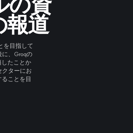
ドルの資
の報道
ることを目指して
に、Groqの
籍したことか
セクターにお
することを目