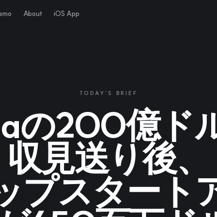
Demo
About
iOS App
TODAY'S BRIEF
diaの200億
収見送り後、
チップスタート