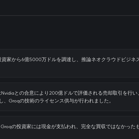
の投資家から6億5000万ドルを調達し、推論ネオクラウドビジ
qはNvidiaとの合意により200億ドルで評価される売却取引を行い
移籍し、Groqの技術のライセンス供与が行われました。
Groqの投資家には現金が支払われ、完全な買収ではなかった