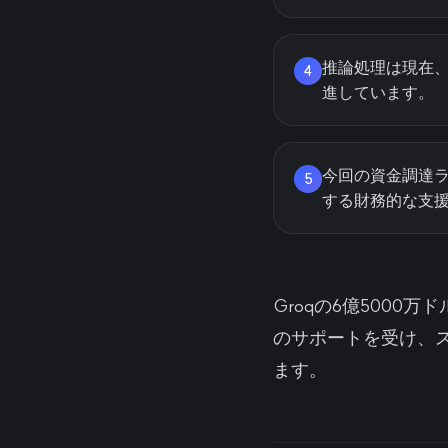
推論処理は現在、
4
進しています。
今回の資金調達ラウン
5
する財務的な支
Groqの6億5000
のサポートを受け、
ます。