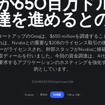
qが650百万
達を進めると
ートアップのGroqは、$650 millionを調達す
は、Nvidiaとの重要な$20Bのライセンス取引の後
ーがライセンスされ、幹部スタッフがNvidiaに移
収ディールを行いました。今回の資金調達は、AI
要求するアプリケーションのホスティングを強化
的としています。
2026年5月29日
Explorineer Edit
English
한국어
日本語
Tiếng Việt