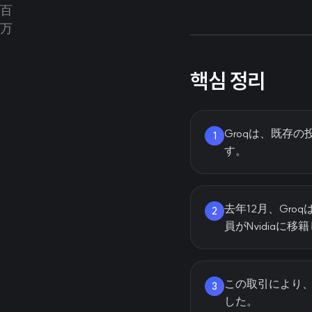
핵심 정리
Groqは、既存
1
す。
去年12月、Gro
2
員がNvidiaに
この取引により、
3
した。