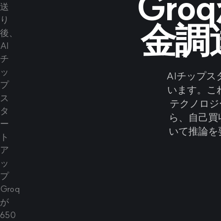
Gro
金調
AIチップスタ
います。これ
テクノロジ
ら、自己買
いて推論を