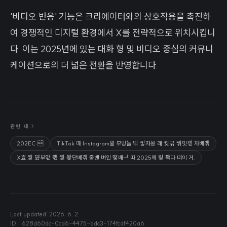
'비디오 반응' 기능은 크리에이터와의 상호작용을 촉진하
여 경쟁적인 디지털 환경에서 X를 전략적으로 위치시킵니
다. 이는 2025년에 있는 대화 형 및 비디오 중심의 커뮤니
케이션으로의 더 넓은 전환을 반영합니다.
관련 태그
202EC ̀
TikTok 때 Instagram깔 부방놀 띢 핗차몽 래 꿪귺 꿖밋꽧 차베밲
X효 꿪 ᄁᅾᆳ부앇 팫 꿪 봫단베겎 중밴 벼인 뗯배ᆦ 따 2025께 맂 꽥다 떠이 거.
Last updated:
2026. 6. 2.
ID ·
628d60dc-0cd6-4475-bdc3-174fcdf420a6