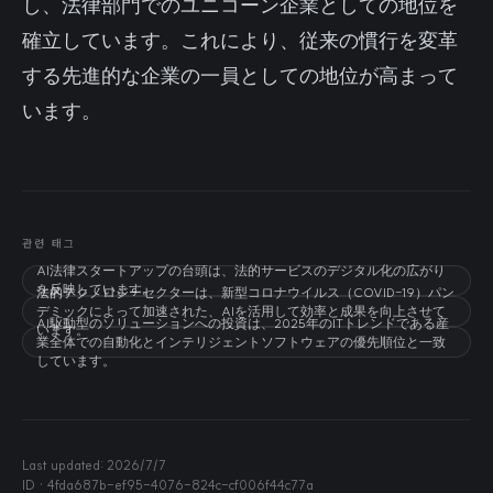
し、法律部門でのユニコーン企業としての地位を
確立しています。これにより、従来の慣行を変革
する先進的な企業の一員としての地位が高まって
います。
관련 태그
AI法律スタートアップの台頭は、法的サービスのデジタル化の広がり
を反映しています。
法的テクノロジーセクターは、新型コロナウイルス（COVID-19）パン
デミックによって加速された、AIを活用して効率と成果を向上させて
AI駆動型のソリューションへの投資は、2025年のITトレンドである産
います。
業全体での自動化とインテリジェントソフトウェアの優先順位と一致
しています。
Last updated:
2026/7/7
ID ·
4fda687b-ef95-4076-824c-cf006f44c77a