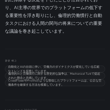
り、AI主導の世界でのプラットフォームの低下す
る重要性を浮き彫りにし、倫理的労働慣行と自動
タスクにおける人間の関与の将来についての重要
な議論を巻き起こしています。
관련 태그
自動化とAIの台頭に伴い、労働力のダイナミクスが変化している広範
なトレンドを反映しています。
倫理的AIと労働慣行に関する歴史的な論争は、Mechanical Turkで提起
された懸念と共鳴しています。
CrowdFlowerやProlificのような類似したプラットフォームは、公正な労
働条件を確保する方法を模索しています。