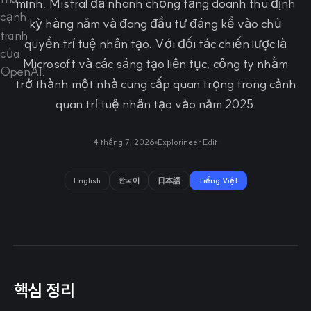
mình, Mistral đã nhanh chóng tăng doanh thu định
kỳ hàng năm và đang đầu tư đáng kể vào chủ
quyền trí tuệ nhân tạo. Với đối tác chiến lược là
Microsoft và các sáng tạo liên tục, công ty nhằm
trở thành một nhà cung cấp quan trọng trong cảnh
quan trí tuệ nhân tạo vào năm 2025.
4 tháng 7, 2026
Explorineer Edit
English
한국어
日本語
Tiếng Việt
핵심 정리