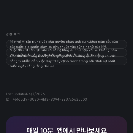
관련 태그
Mistral AI tập trung vào chủ quyền phản ánh xu hướng toàn cầu của
các quốc gia muốn giảm sự phụ thuộc vào công nghệ của Mỹ.
Việc đầu tư liên tục vào cơ sở hạ tầng AI phù hợp với xu hướng năm
2025 của các công ty ưu tiên giải pháp công nghệ cục bộ.
Các đối tác trong lĩnh vực công nghệ là vô cùng quan trọng khi các
công ty nhắm đến việc duy trì sự cạnh tranh trong bối cảnh sự phát
triển ngày càng tăng của AI.
Last updated:
4/7/2026
ID ·
4b16acf9-8830-4bf3-9394-ee87c6625a03
매일 10분, 앱에서 만나보세요