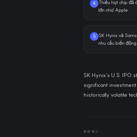
Thiếu hụt chip đã
4
lớn như Apple.
SK Hynix và Samsu
5
nhu cầu biến động
SK Hynix's U.S. IPO s
significant investment
historically volatile t
관련 태그