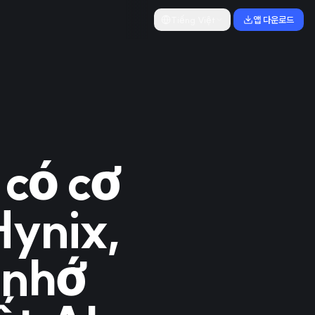
Tiếng Việt
앱 다운로드
có cơ
Hynix,
 nhớ