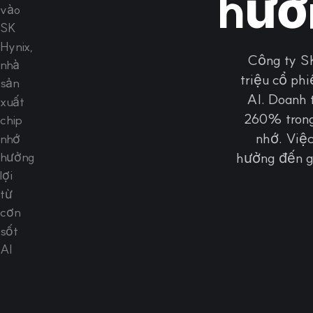
hưởn
Công ty SK
triệu cổ ph
AI. Doanh 
260% trong
nhớ. Việc
hưởng đến gi