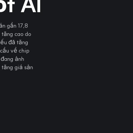
ốt AI
án gần 17,8
 tăng cao do
iếu đã tăng
cầu về chip
u đang ảnh
 tăng giá sản