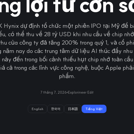
g lợi từ cơn s
 Hynix dự định tổ chức một phiên IPO tại Mỹ để b
iếu, có thể thu về 28 tỷ USD khi nhu cầu về chip nhớ
thu của công ty đã tăng 200% trong quý 1, và cổ ph
 năm nay do các trung tâm dữ liệu AI thúc đẩy nhu 
 này đến trong bối cảnh thiếu hụt chip nhớ toàn cầ
á cả trong các lĩnh vực công nghệ, buộc Apple phải
phẩm.
7 tháng 7, 2026
Explorineer Edit
English
한국어
日本語
Tiếng Việt