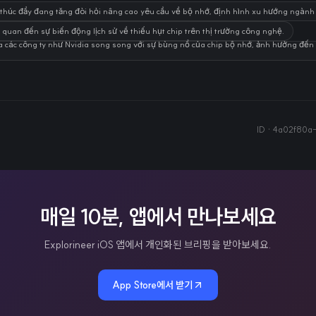
thúc đẩy đang tăng đòi hỏi nâng cao yêu cầu về bộ nhớ, định hình xu hướng ngành
uan đến sự biến động lịch sử về thiếu hụt chip trên thị trường công nghệ.
 các công ty như Nvidia song song với sự bùng nổ của chip bộ nhớ, ảnh hưởng đến 
ID ·
4a02f80a-
매일 10분, 앱에서 만나보세요
Explorineer iOS 앱에서 개인화된 브리핑을 받아보세요.
App Store에서 받기