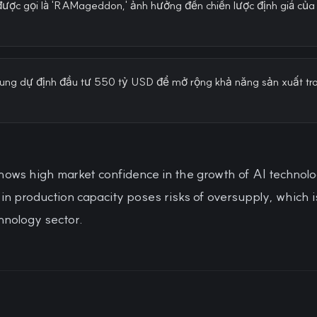
 được gọi là 'RAMageddon,' ảnh hưởng đến chiến lược định giá của
ng dự định đầu tư 550 tỷ USD để mở rộng khả năng sản xuất tr
.
hows high market confidence in the growth of AI technol
 in production capacity poses risks of oversupply, which 
echnology sector.