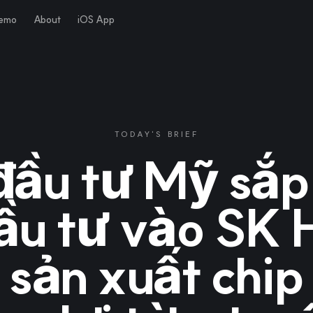
Demo
About
iOS App
TODAY'S BRIEF
đầu tư Mỹ sắp 
ầu tư vào SK 
 sản xuất chip