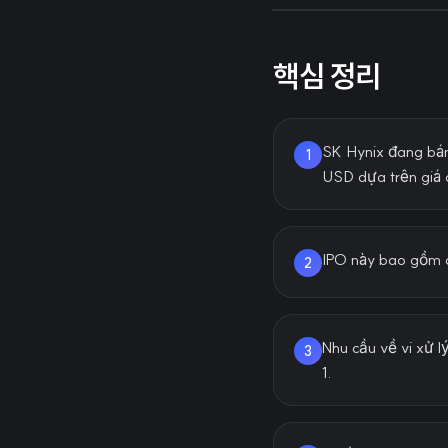
핵심 정리
SK Hynix đang bán 
1
USD dựa trên giá 
IPO này bao gồm c
2
Nhu cầu về vi xử l
3
1.