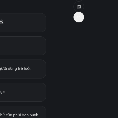
ổi.
ười dùng trẻ tuổi.
dục.
thể cần phải ban hành