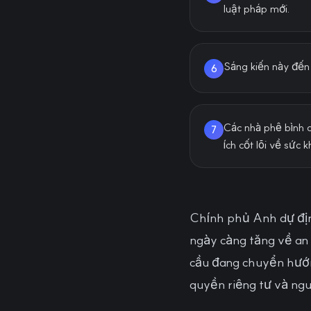
luật pháp mới.
Sáng kiến này đến 
6
Các nhà phê bình c
7
ích cốt lõi về sức
Chính phủ Anh dự địn
ngày càng tăng về an
cầu đang chuyển hướng
quyền riêng tư và ngu