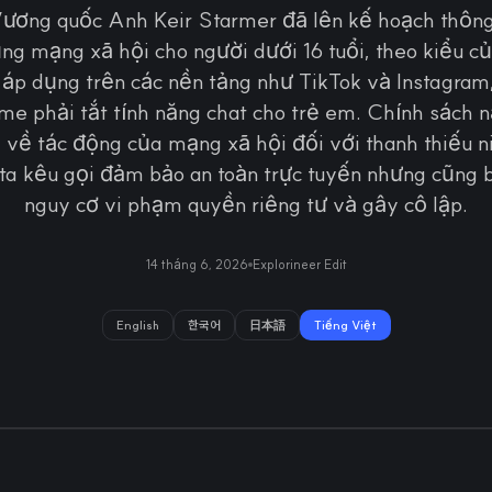
ương quốc Anh Keir Starmer đã lên kế hoạch thông
ng mạng xã hội cho người dưới 16 tuổi, theo kiểu củ
áp dụng trên các nền tảng như TikTok và Instagram
e phải tắt tính năng chat cho trẻ em. Chính sách 
i về tác động của mạng xã hội đối với thanh thiếu ni
ta kêu gọi đảm bảo an toàn trực tuyến nhưng cũng bị 
nguy cơ vi phạm quyền riêng tư và gây cô lập.
14 tháng 6, 2026
Explorineer Edit
English
한국어
日本語
Tiếng Việt