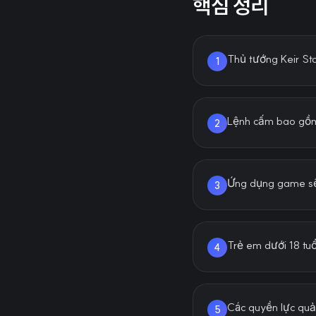
핵심 정리
Thủ tướng Keir St
1
Lệnh cấm bao gồm 
2
Ứng dụng game sẽ 
3
Trẻ em dưới 18 tuổ
4
Các quyền lực quản
5