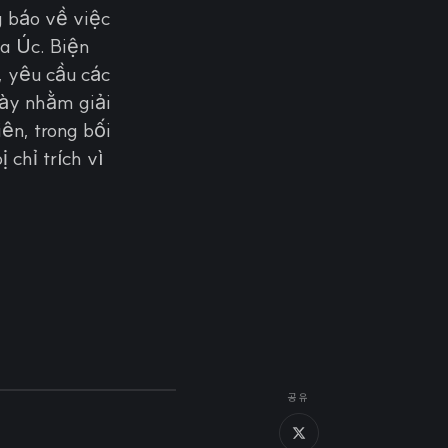
 báo về việc
a Úc. Biện
, yêu cầu các
này nhằm giải
ên, trong bối
chỉ trích vì
공유