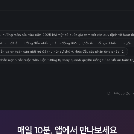
 hướng toàn cầu vào năm 2025 khi một số quốc gia xem xét các quy định về hoạt độ
stralia đã ảnh hưởng đến những hành động tương tự ở các quốc gia khác, bao gồm
hần và an toàn của giới trẻ đã thu hút sự chú ý, thúc đẩy các phản ứng pháp lý.
 nhấn mạnh các cuộc thảo luận tương tự xoay quanh quyền riêng tư so với an toàn tr
ID ·
496abf26-7
매일 10분, 앱에서 만나보세요