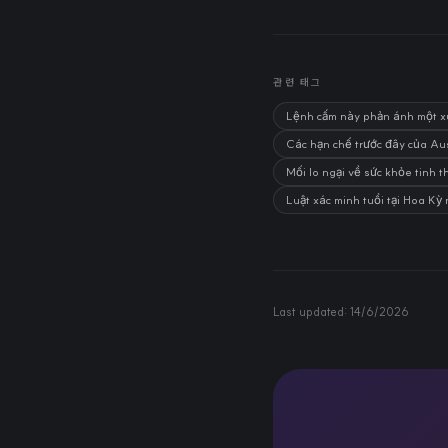
관련 태그
Lệnh cấm này phản ánh một xu
Các hạn chế trước đây của Au
Mối lo ngại về sức khỏe tinh t
Luật xác minh tuổi tại Hoa Kỳ
Last updated:
14/6/2026