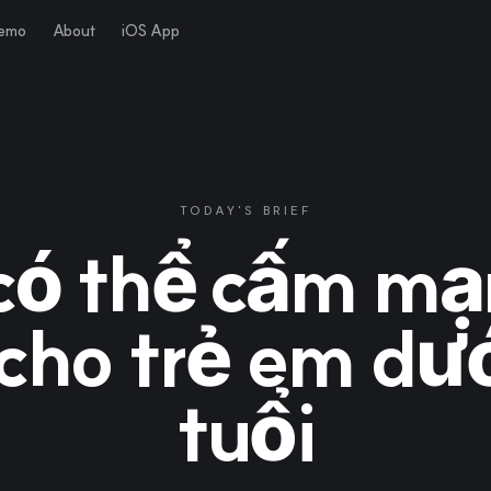
Demo
About
iOS App
TODAY'S BRIEF
có thể cấm mạ
 cho trẻ em dướ
tuổi