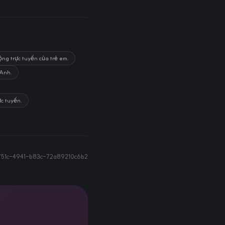
ng trực tuyến của trẻ em.
 Anh.
ực tuyến.
51c-4941-b83c-72a89210c6b2