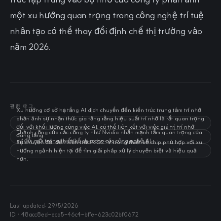
một xu hướng quan trọng trong công nghệ trí tuệ
nhân tạo có thể thay đổi định chế thị trường vào
năm 2026.
관련 태그
Xu hướng cơ sở hạ tầng AI dịch chuyển đến kiến trúc trung tâm trí nhớ
phản ánh sự nhận thức gia tăng rằng hiệu suất trí nhớ là rất quan trọng
đối với khối lượng công việc AI, có thể liên kết với việc giá trị trí nhớ
Thành công của các công ty như Nvidia nhấn mạnh tầm quan trọng của
đang tăng.
sự đổi mới trong thiết kế chip cho các công nghệ AI.
Sự chuyển đổi đến kiến trúc RISC-V trong thiết kế chip phù hợp với xu
hướng ngành hiện tại để tìm giải pháp xử lý chuyên biệt và hiệu quả
hơn.
Last updated:
29/5/2026
ID ·
48acc8ed-eca5-46c4-bffe-623c02bf0672