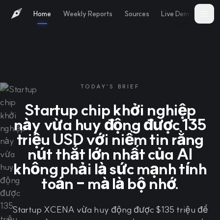
Home
Weekly Reports
Sources
Live Demo
Abo
TODAY'S BRIEF
Startup chip khởi nghiệp
này vừa huy động được 135
triệu USD với niềm tin rằng
nút thắt lớn nhất của AI
không phải là sức mạnh tính
toán - mà là bộ nhớ.
Startup XCENA vừa huy động được $135 triệu để