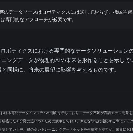
どの既存のデータソースはロボティクスには適しておらず、機械学
には専門的なアプローチが必要です。
は、ロボティクスにおける専門的なデータソリューション
ーニングデータが物理的AIの未来を形作ることを示して
発展と同様に、将来の展望に影響を与えるものです。
全体における専門データインフラへの傾向を示しており、データ不足が言語モデル開発
り成熟したAI分野に追いつくために競争しており、新たな領域に適応する際にテッ
性を増していく中、質の高いトレーニングデータセットを生成する能力が、業界にお