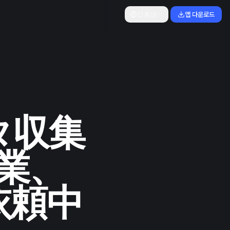
日本語
앱 다운로드
タ収集
業、
依頼中