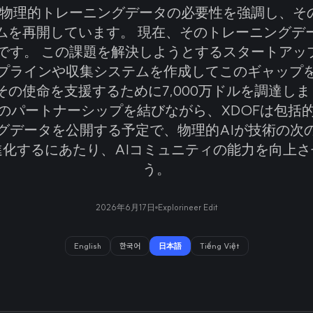
Iは、物理的トレーニングデータの必要性を強調し、そ
ムを再開しています。 現在、そのトレーニングデ
です。 この課題を解決しようとするスタートアップ
プラインや収集システムを作成してこのギャップ
の使命を支援するために7,000万ドルを調達しま
のパートナーシップを結びながら、XDOFは包括
グデータを公開する予定で、物理的AIが技術の次
進化するにあたり、AIコミュニティの能力を向上さ
う。
2026年6月17日
Explorineer Edit
English
한국어
日本語
Tiếng Việt