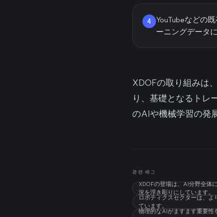
YouTubeな
4
ーニングデータ
XDOFの取り組み
り、基礎となるトレ
のAIや機械学習の
관련 태그
XDOFの登場は、AI分野
況を浮き彫りにしています。
ロボティクスセクターは、よ
ています。
物理的なAIがますます重要