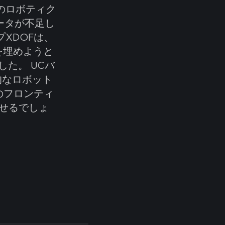
のロボティク
ータが不足し
XDOFは、
を埋めようと
した。 UCバ
的なロボット
のフロンティ
せるでしょ