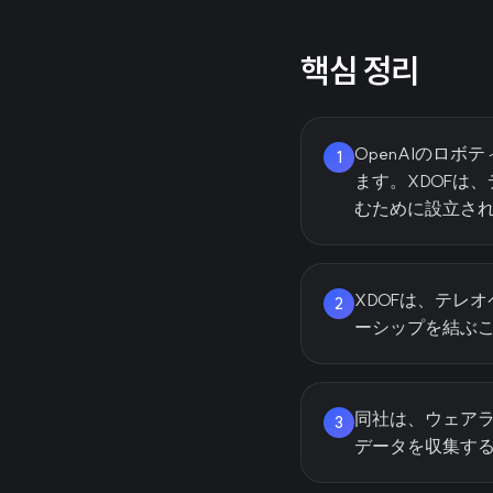
핵심 정리
OpenAIのロ
1
ます。XDOFは
むために設立さ
XDOFは、テレ
2
ーシップを結ぶこ
同社は、ウェア
3
データを収集す