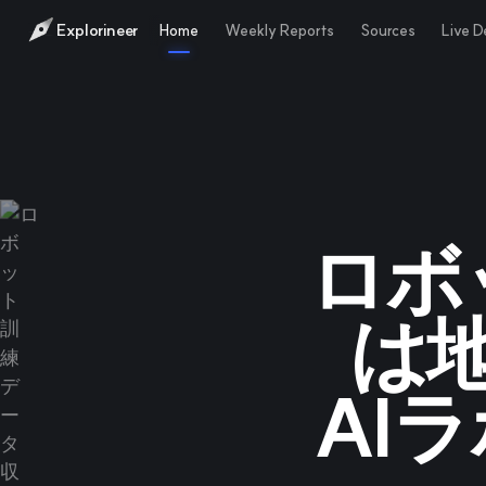
Explorineer
Home
Weekly Reports
Sources
Live 
ロボ
は
AI