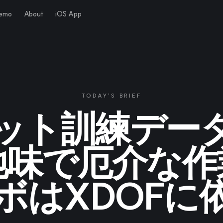
Demo
About
iOS App
TODAY'S BRIEF
ット訓練デー
地味で厄介な作
ラボはXDOFに