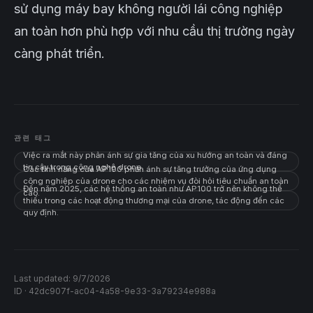
sử dụng máy bay không người lái công nghiệp
an toàn hơn phù hợp với nhu cầu thị trường ngày
càng phát triển.
관련 태그
Việc ra mắt này phản ánh sự gia tăng của xu hướng an toàn và đáng
tin cậy trong công nghệ drone.
Các tính năng của AP100 phản ánh sự tăng trưởng của ứng dụng
công nghiệp của drone cho các nhiệm vụ đòi hỏi tiêu chuẩn an toàn
Đến năm 2025, các hệ thống an toàn như AP100 trở nên không thể
cao.
thiếu trong các hoạt động thương mại của drone, tác động đến các
quy định.
Last updated:
9/7/2026
ID ·
42dc907f-ac04-4a58-9e33-3a79234e988a