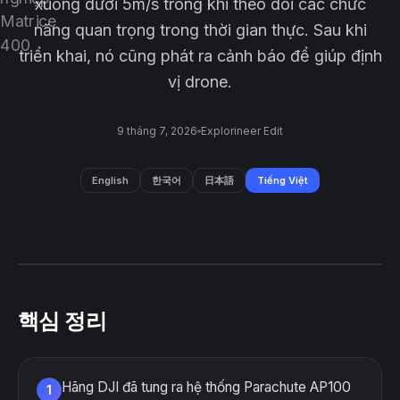
xuống dưới 5m/s trong khi theo dõi các chức
năng quan trọng ​​trong thời gian thực. Sau khi
triển khai, nó cũng phát ra cảnh báo để giúp định
vị drone.
9 tháng 7, 2026
Explorineer Edit
English
한국어
日本語
Tiếng Việt
핵심 정리
Hãng DJI đã tung ra hệ thống Parachute AP100
1