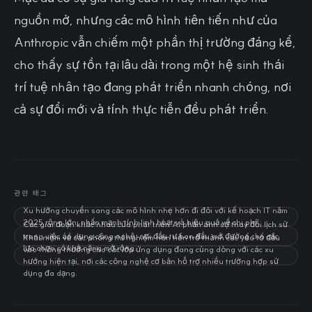
nguồn mở, nhưng các mô hình tiên tiến như của
Anthropic vẫn chiếm một phần thị trường đáng kể,
cho thấy sự tồn tại lâu dài trong một hệ sinh thái
trí tuệ nhân tạo đang phát triển nhanh chóng, nơi
cả sự đổi mới và tính thực tiễn đều phát triển.
관련 태그
Xu hướng chuyển sang các mô hình nhẹ hơn đi đôi với kế hoạch IT năm
2025 rộng lớn, nhấn mạnh tính linh hoạt và hiệu quả về chi phí.
Các giai đoạn khác nhau của phát triển AI phản ánh sự thay đổi lịch sử
trong việc áp dụng công nghệ, nơi đầu tư ban đầu mở đường cho các
Khái niệm về các phòng thí nghiệm tiên tiến trở thành các yếu tố đầu
lựa chọn có khả năng mở rộng.
vào thông thường cho các lớp ứng dụng đang cùng dòng với các xu
hướng hiện tại, nơi các công nghệ cơ bản hỗ trợ nhiều trường hợp sử
dụng đa dạng.