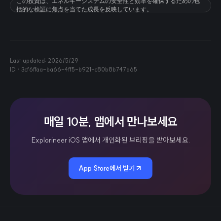
この投資は、エネルギーシステムの安全性と効率を確保するための包
括的な検証に焦点を当てた成長を反映しています。
Last updated:
2026/5/29
ID ·
3cf6ffaa-ba66-4ff5-b921-c80b8b747d65
매일 10분, 앱에서 만나보세요
Explorineer iOS 앱에서 개인화된 브리핑을 받아보세요.
App Store에서 받기