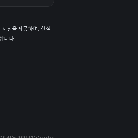
 지침을 제공하며, 현실
합니다.
78-440e-888f-b79c2e4cb5db