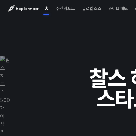
Explorineer
홈
주간 리포트
글로벌 소스
라이브 데모
찰스 
스타