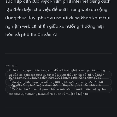
sức hấp dẫn của việc khám phá internet bằng cách
tạo điều kiện cho việc đề xuất trang web do cộng
đồng thúc đẩy, phục vụ người dùng khao khát trải
nghiệm web cá nhân giữa xu hướng thương mại
hóa và phụ thuộc vào AI.
관련 태그
Phản ánh sự quan tâm tăng cao đối với trải nghiệm web phi tập trung
và độc lập giữa các công cụ tìm kiếm được điều khiển bởi trí tuệ nhân
Đồng cảm với xu hướng đến năm 2025 hướng tới trải nghiệm số cá
tạo.
nhân khi người dùng tìm kiếm sự tương tác giống con người hơn trực
Liên kết với sự hoài niệm khao khát những công cụ khám phá web
tuyến.
trước đây như StumbleUpon, nhấn mạnh một thị trường tiềm năng cho
các công cụ tương tự trong cảnh quan kỹ thuật số hiện tại.