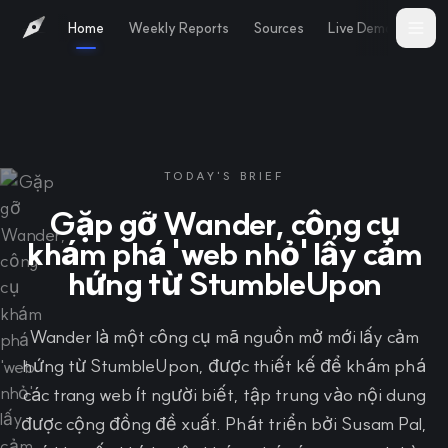
Home
Weekly Reports
Sources
Live Demo
Abo
TODAY'S BRIEF
Gặp gỡ Wander, công cụ
khám phá 'web nhỏ' lấy cảm
hứng từ StumbleUpon
Wander là một công cụ mã nguồn mở mới lấy cảm
hứng từ StumbleUpon, được thiết kế để khám phá
các trang web ít người biết, tập trung vào nội dung
được cộng đồng đề xuất. Phát triển bởi Susam Pal,