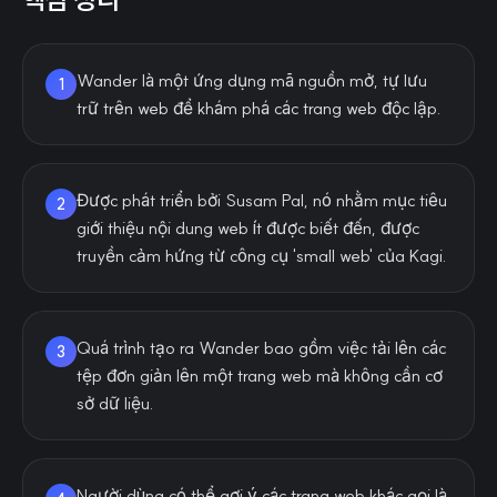
Wander là một ứng dụng mã nguồn mở, tự lưu
1
trữ trên web để khám phá các trang web độc lập.
Được phát triển bởi Susam Pal, nó nhằm mục tiêu
2
giới thiệu nội dung web ít được biết đến, được
truyền cảm hứng từ công cụ 'small web' của Kagi.
Quá trình tạo ra Wander bao gồm việc tải lên các
3
tệp đơn giản lên một trang web mà không cần cơ
sở dữ liệu.
Người dùng có thể gợi ý các trang web khác gọi là