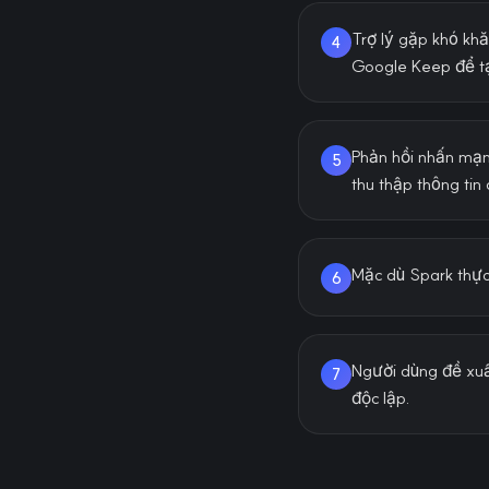
Trợ lý gặp khó khă
4
Google Keep để tạ
Phản hồi nhấn mạn
5
thu thập thông tin
Mặc dù Spark thực 
6
Người dùng đề xuấ
7
độc lập.