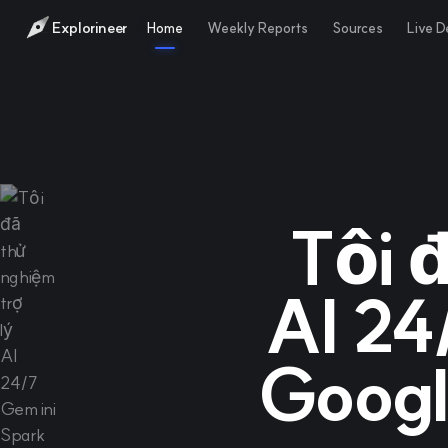
Explorineer
Home
Weekly Reports
Sources
Live 
Tôi 
AI 24
Googl