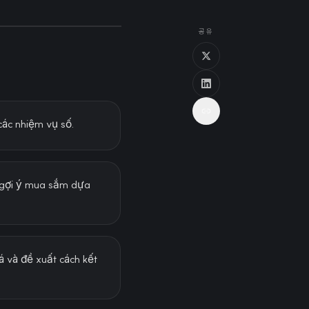
공유
các nhiệm vụ số.
c gợi ý mua sắm dựa
 và đề xuất cách kết