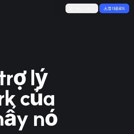
Tiếng Việt
앱 다운로드
rợ lý
rk của
hấy nó