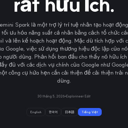
rất hữu ích.
emini Spark là một trợ lý trí tuệ nhân tạo hoạt độn
ể tối ưu hóa năng suất cá nhân bằng cách tổ chức cá
il và lên kế hoạch hoạt động. Mặc dù tích hợp với 
ủa Google, việc sử dụng thương hiệu độc lập của nó
o người dùng. Phản hồi ban đầu cho thấy nó hữu ích
đầy đủ với các dịch vụ chính của Google như Goog
một công cụ hứa hẹn cần cải thiện để cải thiện trải
dùng.
30 tháng 5, 2026
Explorineer Edit
English
한국어
日本語
Tiếng Việt