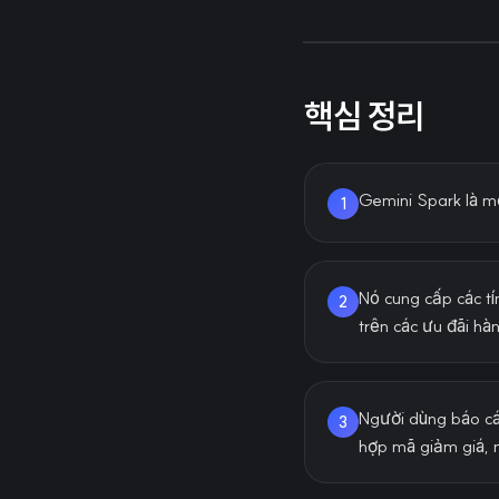
핵심 정리
Gemini Spark là mộ
1
Nó cung cấp các t
2
trên các ưu đãi hà
Người dùng báo cá
3
hợp mã giảm giá, 