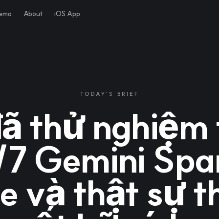
Demo
About
iOS App
TODAY'S BRIEF
đã thử nghiệm t
/7 Gemini Spa
e và thật sự t