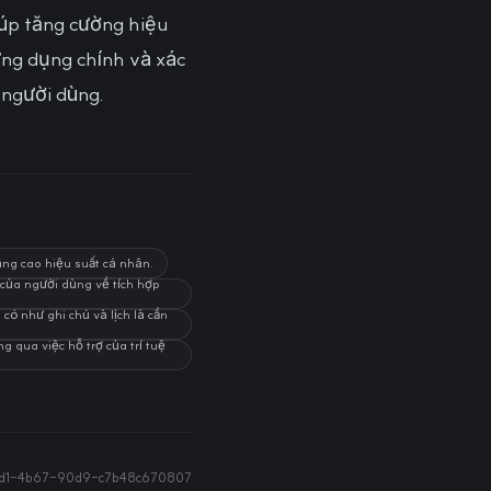
iúp tăng cường hiệu
ứng dụng chính và xác
o người dùng.
âng cao hiệu suất cá nhân.
 của người dùng về tích hợp
có như ghi chú và lịch là cần
g qua việc hỗ trợ của trí tuệ
fd1-4b67-90d9-c7b48c670807