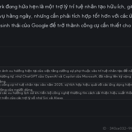
 đang hứa hẹn là một trợ lý trí tuệ nhân tạo hữu ích, g
vụ hàng ngày, nhưng cần phải tích hợp tốt hơn với các 
ệ sinh thái của Google để trở thành công cụ cần thiết ch
 ánh xu hướng hiện tại của việc tăng cường sự phụ thuộc vào trí tuệ nhân tạo để n
o tương tự, như ChatGPT của OpenAI và Copilot của Microsoft, đã nâng lên kỳ vọng
àng.
công cụ trí tuệ nhân tạo vào năm 2025, sự tích hợp hiệu quả với các ứng dụng hiện 
i lòng của người dùng.
 các xu hướng lịch sử khi tiến bộ công nghệ thường tìm cách cải thiện hiệu suất thôn
triển của các trợ lý số như Siri và Alexa.
ID ·
340ce032-9