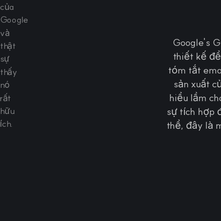
Google's G
thiết kế đ
tóm tắt ema
sản xuất c
hiểu lầm ch
sự tích hợp 
thể, đây là 