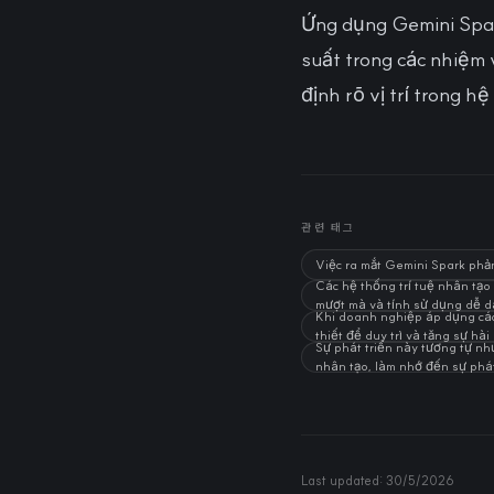
Ứng dụng Gemini Spark
suất trong các nhiệm 
định rõ vị trí trong h
관련 태그
Việc ra mắt Gemini Spark phản
Các hệ thống trí tuệ nhân tạ
mượt mà và tính sử dụng dễ d
Khi doanh nghiệp áp dụng các 
thiết để duy trì và tăng sự hà
Sự phát triển này tương tự như
nhân tạo, làm nhớ đến sự phát 
Last updated:
30/5/2026