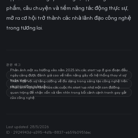
phẩm, câu chuyện và tiềm năng tác động thực sự,
mở ra cơ hội trở thành các nhà lãnh đạo công nghệ
trong tương lai.
관련 태그
Phản ánh một xu hướng vào năm 2025 khi các start-up ở giai đoạn đầu
ngày càng được đánh giá cao về tiềm năng gây rối hệ thống thay vì sự
hoàn thiện.
Thích hợp với sự tăng cường về đa dạng trong sáng tạo công nghệ trên
các thị trường toàn cầu.
Phản ánh sự gia tăng của các cuộc thi start-up như một con đường
quan trọng để nhận vốn và tầm nhìn trong bối cảnh cạnh tranh gay gắt
của công nghệ.
Last updated:
28/5/2026
ID ·
2924943d-a395-4d1b-8837-eb59b0951dec