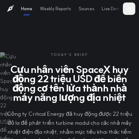
Home
Weekly Reports
Sources
Live Demo
Abo
TODAY'S BRIEF
Cựu nhân viên SpaceX huy
động 22 triệu USD để biến
động cơ tên lửa thành nhà
máy năng lượng địa nhiệt
Công ty Critical Energy đã huy động được 22 triệu
đô la để phát triển turbine modul cho các nhà máy
nhiệt điện địa nhiệt, nhằm mục tiêu khai thác tiềm