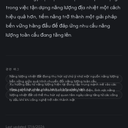
trong việc tận dụng năng lượng địa nhiệt một cách
hiệu quả hơn, tiềm năng trở thành một giải pháp
bền vững hàng đầu để đáp ứng nhu cầu năng
lượng toàn cầu đang tăng lên.
관련 태그
Năng lượng nhiệt đất đang thu hút sự chú ý như một nguồn năng lượng
bền vững giữa quá trình chuyển đổi năng lượng toàn cầu.
Xu hướng đầu tư năng lượng hiện tại đang tập trung mạnh mẽ vào các
công nghệ hạt nhân phân hạch và hợp phản hạch.
Tương tự như sự tăng nhanh của các phương tiện điện, lĩnh vực năng
lượng nhiệt đất có thể thu hút sự quan tâm ngày càng tăng từ các công
ty dầu khí khi công nghệ trở nên thành mật.
Last updated:
17/6/2026