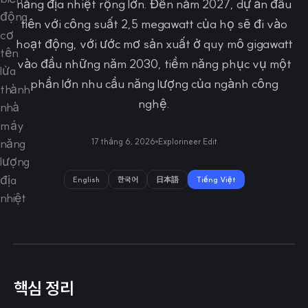
năng địa nhiệt rộng lớn. Đến năm 2027, dự án đầu
tiên với công suất 2,5 megawatt của họ sẽ đi vào
hoạt động, với ước mơ sản xuất ở quy mô gigawatt
vào đầu những năm 2030, tiềm năng phục vụ một
phần lớn nhu cầu năng lượng của ngành công
nghệ.
17 tháng 6, 2026
Explorineer Edit
English
한국어
日本語
Tiếng Việt
핵심 정리