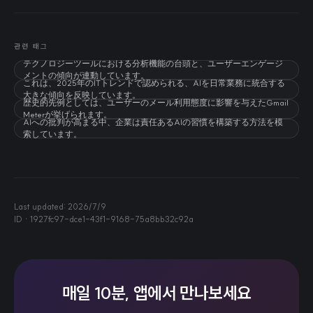
관련 태그
テクノロジーツールにおける分析機能の台頭と、ユーザーエンゲージ
メントの傾向が連動しています。
これは、2025年のITトレンドで認められる、AIを日常業務に統合する
大きな傾向を反映しています。
歴史的先例としては、ユーザーのメール利用態度に影響を与えたGmail
Meterが挙げられます。
AIへの批判が高まる中、企業は責任あるAIの習慣を構築する方法を模
索しています。
Last updated:
2026/7/9
ID ·
1927fc97-dce1-43f1-9168-75a8bb32c92a
매일 10분, 앱에서 만나보세요