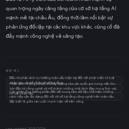
quan trọng ngày càng tăng của cơ sở hạ tầng AI
mạnh mẽ tại châu Âu, đồng thời làm nổi bật sự
phản ứng đối lập tại các khu vực khác, củng cố đà
đẩy mạnh công nghệ và sáng tạo.
관련 태그
Đầu tư phản ánh xu hướng toàn cầu hiện tại đối với phát triển trí tuệ
nhân tạo và mở rộng cơ sở hạ tầng.
Phản ánh những nỗ lực không ngừng của các quốc gia trong việc thu
hút đầu tư công nghệ và trở thành những nhà lãnh đạo trong lĩnh vực
Các phản ứng tương phản đối với trung tâm dữ liệu thể hiện những
trí tuệ nhân tạo.
cách tiếp cận đa dạng đối với cơ sở hạ tầng công nghệ trên toàn cầu,
đặc biệt là giữa các cuộc tranh luận về bền vững.
Last updated:
30/5/2026