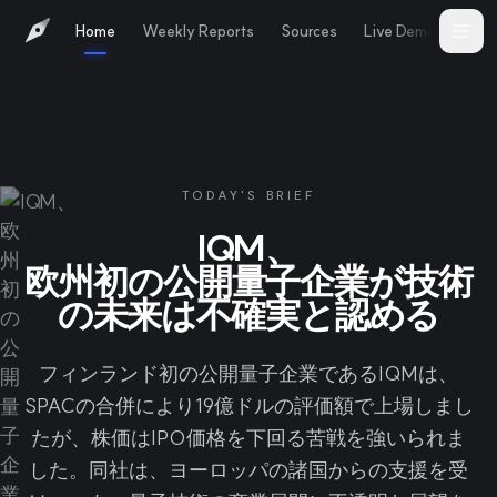
Home
Weekly Reports
Sources
Live Demo
Abo
TODAY'S BRIEF
IQM、
欧州初の公開量子企業が技術
の未来は不確実と認める
フィンランド初の公開量子企業であるIQMは、
SPACの合併により19億ドルの評価額で上場しまし
たが、株価はIPO価格を下回る苦戦を強いられま
した。同社は、ヨーロッパの諸国からの支援を受