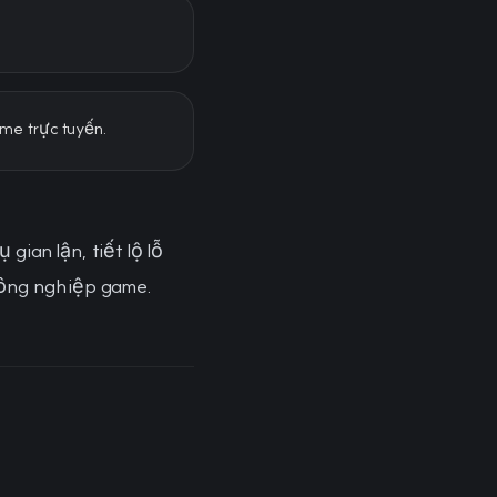
ame trực tuyến.
ian lận, tiết lộ lỗ
công nghiệp game.