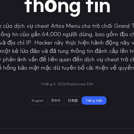
thông tin
 của dịch vụ cheat Atlas Menu cho trò chơi Grand 
hông tin của gần 64,000 người dùng, bao gồm địa ch
à địa chỉ IP. Hacker này thực hiện hành động này v
 một kẻ lừa đảo và đã tung thông tin đánh cắp lên t
 phản ánh vấn đề liên quan đến dịch vụ cheat trò c
lỗ hổng bảo mật mặc dù tuyên bố cải thiện về quyền 
1 tháng 6, 2026
Explorineer Edit
English
한국어
日本語
Tiếng Việt