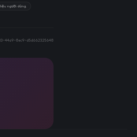
 liệu người dùng.
13-44a9-8ec9-d5d662325648