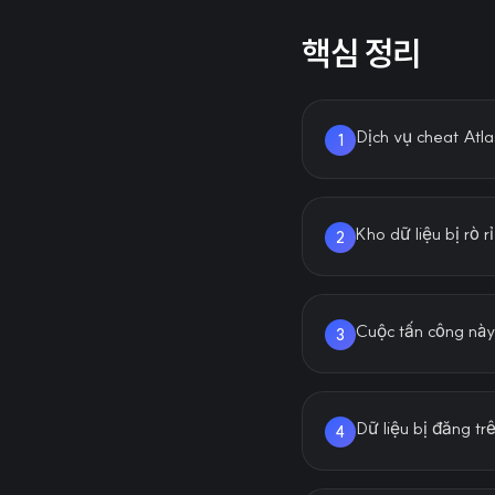
핵심 정리
Dịch vụ cheat Atl
1
Kho dữ liệu bị rò 
2
Cuộc tấn công này 
3
Dữ liệu bị đăng tr
4