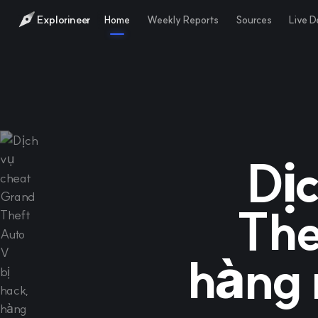
Explorineer
Home
Weekly Reports
Sources
Live 
Dị
The
hàng 