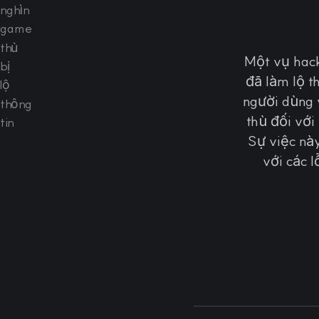
Một vụ hack
đã làm lộ t
người dùng v
thù đối với
Sự việc này
với các 