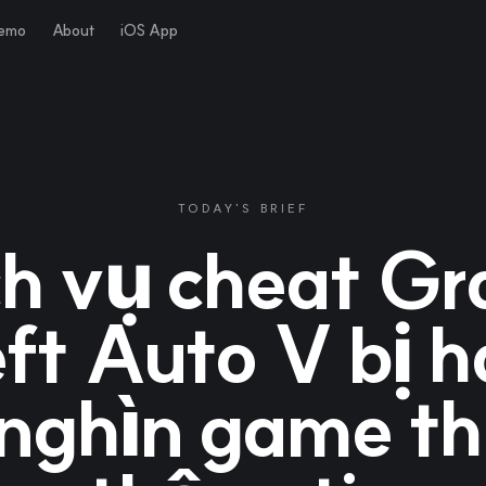
Demo
About
iOS App
TODAY'S BRIEF
ch vụ cheat Gr
ft Auto V bị h
nghìn game thủ