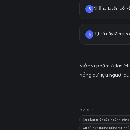
Những tuyên bố về 
5
Sự cố này là minh 
6
Việc vi phạm Atlas Men
hổng dữ liệu người dù
관련 태그
Sự phát triển của ngành công 
Sự cố này tương đồng với nhữn