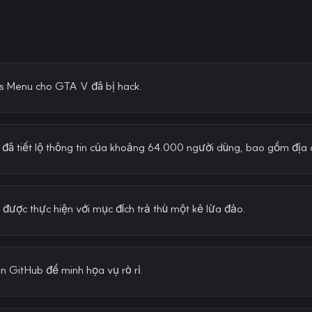
as Menu cho GTA V đã bị hack.
rỉ đã tiết lộ thông tin của khoảng 64.000 người dùng, bao gồm địa c
được thực hiện với mục đích trả thù một kẻ lừa đảo.
ên GitHub để minh họa vụ rò rỉ.