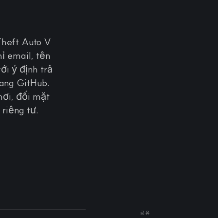
Theft Auto V
ỉ email, tên
ới ý định trả
rang GitHub.
hơi, đối mặt
riêng tư.
공유