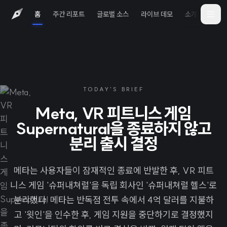
홈
주간 리포트
글로벌 소스
라이브 데모
소개
iOS 
TODAY'S BRIEF
Meta, VR 피트니스 게임
Supernatural을 종료하지 않고
분리 출시 결정
메타는 사용자들이 잠재적인 종료에 반발한 후, VR 피트
니스 게임 '슈퍼내쳐럴'을 독립 회사인 '슈퍼내쳐럴 헬스'로
분리했다. 메타는 반독점 전투 속에서 4억 달러를 지불하
고 '윗인'을 인수한 후, 게임 지원을 중단하기로 결정했지