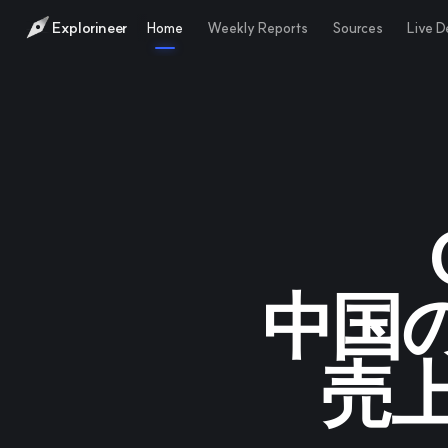
Explorineer
Home
Weekly Reports
Sources
Live 
中国
売