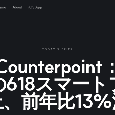
Demo
About
iOS App
TODAY'S BRIEF
Counterpoint
の618スマート
上、前年比13%