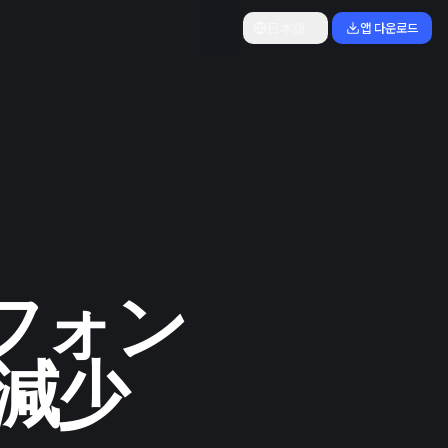
日本語
앱 다운로드
：
フォン
減少