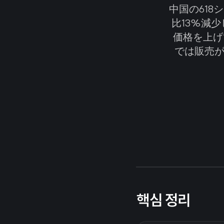
中国の61
比13%減
価格を上げ
では販売が
핵심 정리