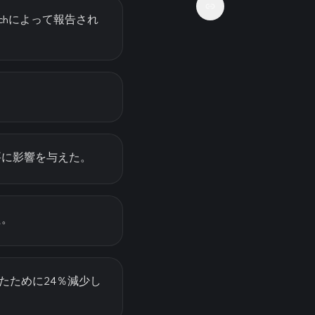
archによって報告され
要に影響を与えた。
た。
したために24％減少し