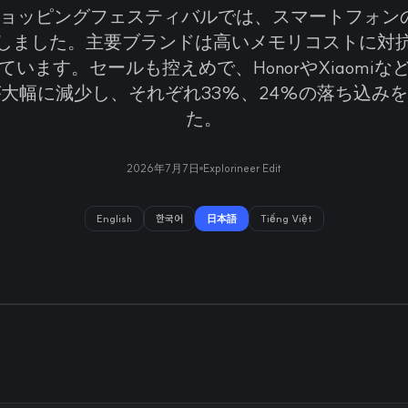
8ショッピングフェスティバルでは、スマートフォン
少しました。主要ブランドは高いメモリコストに対
ています。セールも控えめで、HonorやXiaomiな
大幅に減少し、それぞれ33%、24%の落ち込み
た。
2026年7月7日
Explorineer Edit
English
한국어
日本語
Tiếng Việt