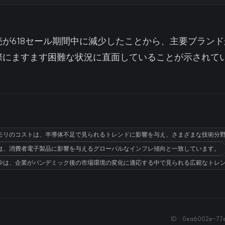
が618セール期間中に減少したことから、主要ブラン
際にますます困難な状況に直面していることが示されて
モリのコストは、半導体不足で見られるトレンドに影響を与え、さまざまな技術分
は、消費者電子製品に影響を与えるグローバルなインフレ傾向と一致しています。
少は、企業がパンデミック後の市場環境の変化に適応する中で見られる広範なトレ
ID ·
0ea6002e-77