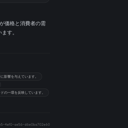
ドが価格と消費者の需
います。
野に影響を与えています。
ンドの一環を反映しています。
e5-4ef0-ae56-d6e0ba702e60