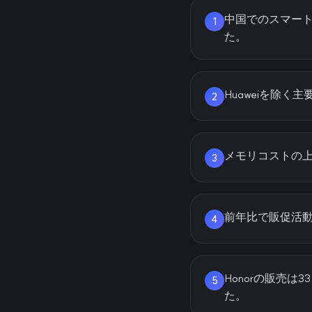
中国でのスマートフォ
1
た。
Huaweiを除
2
メモリコストの
3
前年比で販促活
4
Honorの販売は
5
た。