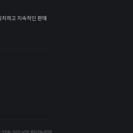
 일치하고 지속적인 판매
99db-4611-a10f-ff4031bc8135