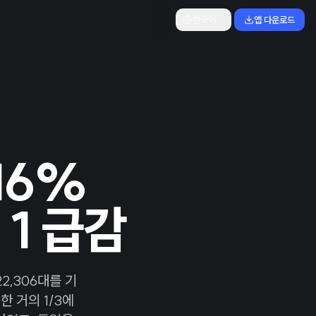
한국어
앱 다운로드
16%
1 급감
2,306대를 기
 거의 1/3에