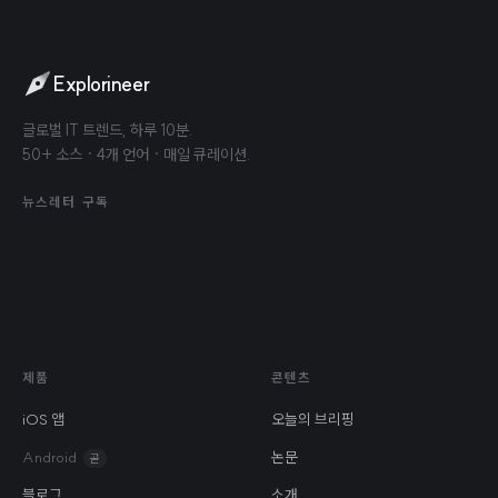
Explorineer
글로벌 IT 트렌드, 하루 10분.
50+ 소스 · 4개 언어 · 매일 큐레이션.
뉴스레터 구독
제품
콘텐츠
iOS 앱
오늘의 브리핑
Android
논문
곧
블로그
소개