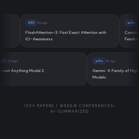
IEEE
4h
ago
arXiv
6h
ago
FlashAttention-3: Fast Exact Attention with
Constitutiona
IO-Awareness
Feedback
CVPR
2d
ago
arXiv
3h
ago
Segment Anything Model 2
Gemini: A Family
Models
120+ PAPERS / WEEK
8 CONFERENCES
AI-SUMMARIZED