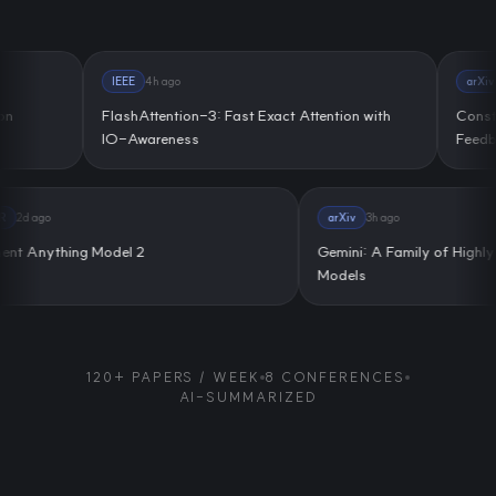
IEEE
4h
ago
arXiv
6h
ag
FlashAttention-3: Fast Exact Attention with
Constitutio
IO-Awareness
Feedback
CVPR
2d
ago
arXiv
3h
ago
Segment Anything Model 2
Gemini: A Family of
Models
120+ PAPERS / WEEK
8 CONFERENCES
AI-SUMMARIZED