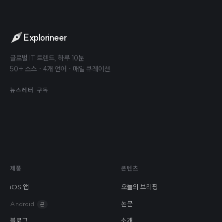
Explorineer
글로벌 IT 트렌드, 하루 10분.
50+ 소스 · 4개 언어 · 매일 큐레이션.
뉴스레터 구독
제품
콘텐츠
iOS 앱
오늘의 브리핑
Android
논문
곧
블로그
소개