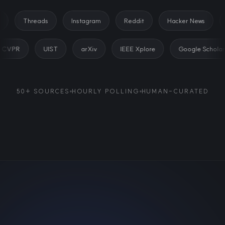
Threads
Instagram
Reddit
Hacker News
Pr
CVPR
UIST
arXiv
IEEE Xplore
Google Sch
50+ SOURCES
HOURLY POLLING
HUMAN-CURATED