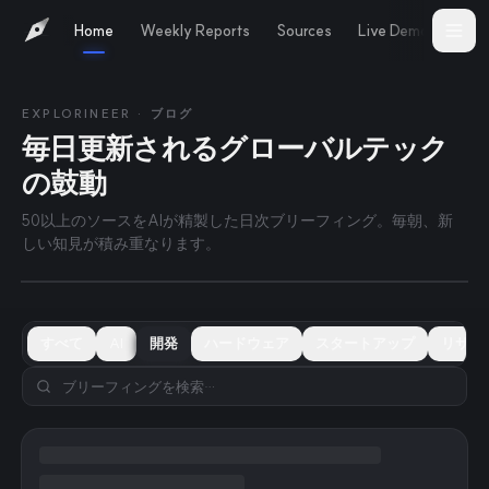
Home
Weekly Reports
Sources
Live Demo
Abo
EXPLORINEER · ブログ
毎日更新されるグローバルテック
の鼓動
2026年8月6日
TODAY
PokeBot, 수백억 원 규모의 프리 A 투자
50以上のソースをAIが精製した日次ブリーフィング。毎朝、新
유치
しい知見が積み重なります。
すべて
AI
開発
ハードウェア
スタートアップ
リサー