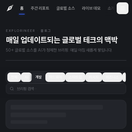
홈
주간 리포트
글로벌 소스
라이브 데모
소개
iOS 
EXPLORINEER · 블로그
2026년 8월 7일
TODAY
매일 업데이트되는 글로벌 테크의 맥박
OpenAI, 보안 우려로 Astra 모델 개발 속
도 조절했다고 밝혀
50+ 글로벌 소스를 AI가 정제한 브리핑. 매일 아침 새롭게 쌓입니다.
전체
AI
개발
하드웨어
스타트업
리서치
비즈니스
학