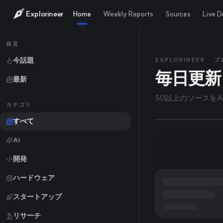
Explorineer
Home
Weekly Reports
Sources
Live 
202
TODAY
発見
킨들 
今話題
EXPLORINEER · 
毎日更新
最新
은 아
50以上のソースを
カテゴリ
すべて
AI
開発
ハードウェア
スタートアップ
リサーチ