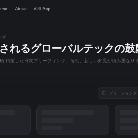
Demo
About
iOS App
6年8月8日
스크라이브 컬러소프트는 재미
ブログ
されるグローバルテックの鼓
니다
AIが精製した日次ブリーフィング。毎朝、新しい知見が積み重なり