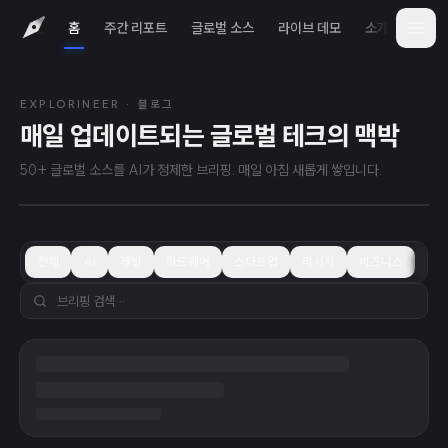
홈
주간 리포트
글로벌 소스
라이브 데모
소개
iOS 
EXPLORINEER · 블로그
2026년 8월 8일
TODAY
매일 업데이트되는 글로벌 테크의 맥박
예정된 아마존 데이터 센터, 미국 최대의 기
후 오염원이 될 가능성
50+ 글로벌 소스를 AI가 정제한 브리핑. 매일 아침 새롭게 쌓입니다.
전체
AI
개발
하드웨어
스타트업
리서치
비즈니스
학