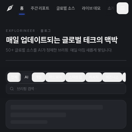
홈
주간 리포트
글로벌 소스
라이브 데모
소개
iOS 
EXPLORINEER · 블로그
2026년 8월 7일
TODAY
매일 업데이트되는 글로벌 테크의 맥박
GWM, 하발 H10, 첫 24시간 동안
31,826건 주문 확보
50+ 글로벌 소스를 AI가 정제한 브리핑. 매일 아침 새롭게 쌓입니다.
전체
AI
개발
하드웨어
스타트업
리서치
비즈니스
학