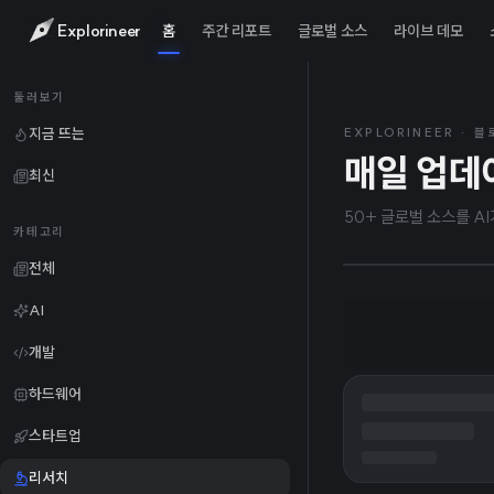
Explorineer
홈
주간 리포트
글로벌 소스
라이브 데모
2026
TODAY
둘러보기
Open
지금 뜨는
EXPLORINEER · 
매일 업데
최신
했다고
50+ 글로벌 소스를 A
카테고리
전체
AI
개발
하드웨어
스타트업
리서치