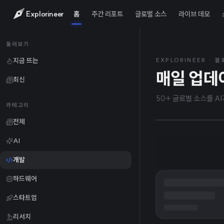
Explorineer
홈
주간 리포트
글로벌 소스
라이브 데모
2026
TODAY
둘러보기
킨들 
지금 뜨는
EXPLORINEER · 
매일 업데
최신
은 아
50+ 글로벌 소스를 A
카테고리
전체
AI
개발
하드웨어
스타트업
리서치