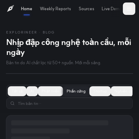
Home
Weekly Reports
Sources
Live Demo
Abo
EXPLORINEER · BLOG
Nhịp đập công nghệ toàn cầu, mỗi
8 thg 8, 2026
TODAY
ngày
X, '부적절한' 수익 분배 프로그램을 오리지
널 콘텐츠 보상으로 교체
Bản tin do AI chắt lọc từ 50+ nguồn. Mới mỗi sáng.
Tất cả
AI
Phát triển
Phần cứng
Startup
Nghiên cứu