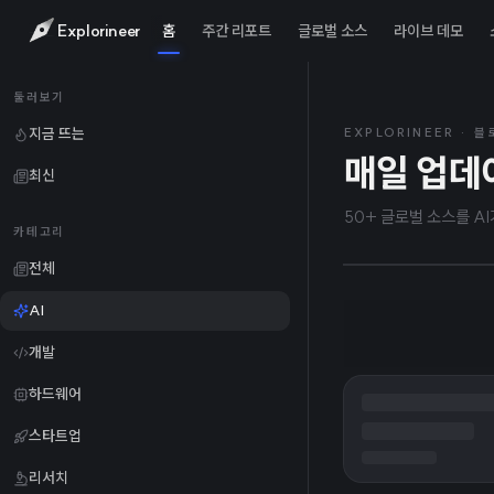
Explorineer
홈
주간 리포트
글로벌 소스
라이브 데모
2026
TODAY
둘러보기
X, 
지금 뜨는
EXPLORINEER · 
매일 업데
최신
츠 보
50+ 글로벌 소스를 A
카테고리
전체
AI
개발
하드웨어
스타트업
리서치