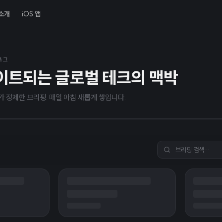
소개
iOS 앱
년 8월 8일
'부적절한' 수익 분배 프로그램
블로그
이트되는 글로벌 테크의 맥박
상으로 교체
I가 정제한 브리핑. 매일 아침 새롭게 쌓입니다.